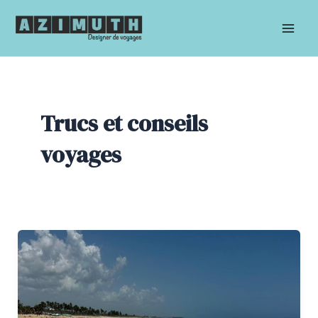
Aller
au
Mai
contenu
Men
Trucs et conseils
voyages